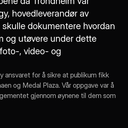
pene da Trondheim var 
gy, hovedleverandør av 
i skulle dokumentere hvordan 
 og utøvere under dette 
oto-, video- og 
ansvaret for å sikre at publikum fikk 
naen og Medal Plaza. Vår oppgave var å 
ngementet gjennom øynene til dem som 