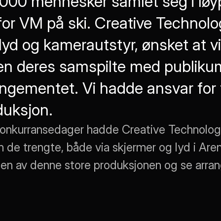
000 mennesker samlet seg i løy
for VM på ski. Creative Technolo
 lyd og kamerautstyr, ønsket at v
en deres samspilte med publikum
angementet. Vi hadde ansvar for f
duksjon.
 konkurransedager hadde Creative Technology 
 de trengte, både via skjermer og lyd i Are
en av denne store produksjonen og se arra