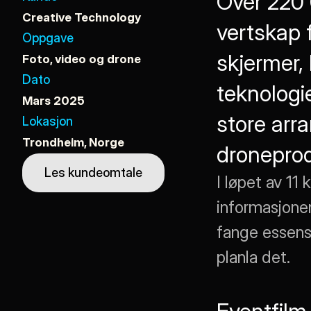
Over 220 
Creative Technology
vertskap 
Oppgave
skjermer,
Foto, video og drone
Dato
teknologi
Mars 2025
store arr
Lokasjon
Trondheim, Norge
dronepro
Les kundeomtale
I løpet av 11
informasjonen
fange essens
planla det.